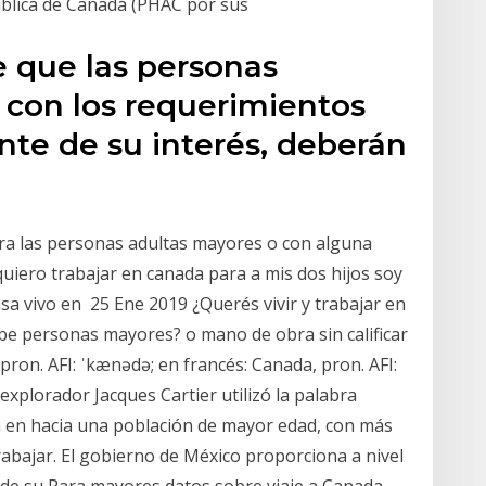
Pública de Canadá (PHAC por sus
e que las personas
 con los requerimientos
nte de su interés, deberán
ara las personas adultas mayores o con alguna
uiero trabajar en canada para a mis dos hijos soy
sa vivo en 25 Ene 2019 ¿Querés vivir y trabajar en
be personas mayores? o mano de obra sin calificar
pron. AFI: ˈkænədə; en francés: Canada, pron. AFI:
explorador Jacques Cartier utilizó la palabra
a en hacia una población de mayor edad, con más
abajar. El gobierno de México proporciona a nivel
s de su Para mayores datos sobre viaje a Canada,