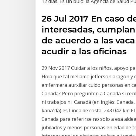
12 días. Es un bulo: la Agencia de Salud 
26 Jul 2017 En caso d
interesadas, cumplan
de acuerdo a las vaca
acudir a las oficinas
29 Nov 2017 Cuidar a los niños, apoyo p
Hola que tal mellamo jefferson aragon y q
emfermera aurxiliar cuido personas en ca
Canadá? Pero pregunten a Canadá si reci
ni trabajos ni Canadá (en inglés: Canada, 
kanaˈda) es Línea de costa, 243 042 km El 
Canada para referirse no solo a esa alde
jubilados y menos personas en edad de tr
internacional en distintos países a travé