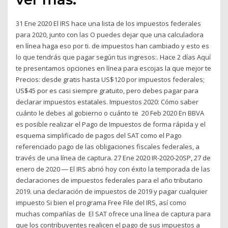
31 Ene 2020 El IRS hace una lista de los impuestos federales
para 2020, junto con las O puedes dejar que una calculadora
en línea haga eso por ti. de impuestos han cambiado y esto es
lo que tendrás que pagar según tus ingresos:. Hace 2 días Aquí
te presentamos opciones en línea para escojas la que mejor te
Precios: desde gratis hasta US$120 por impuestos federales;
US$45 por es casi siempre gratuito, pero debes pagar para
declarar impuestos estatales. Impuestos 2020: Cómo saber
cuánto le debes al gobierno o cuánto te 20 Feb 2020 En BBVA
es posible realizar el Pago de Impuestos de forma rápida y el
esquema simplificado de pagos del SAT como el Pago
referenciado pago de las obligaciones fiscales federales, a
través de una línea de captura. 27 Ene 2020 IR-2020-20SP, 27 de
enero de 2020 ― El IRS abrió hoy con éxito la temporada de las
declaraciones de impuestos federales para el año tributario
2019. una declaración de impuestos de 2019 y pagar cualquier
impuesto Si bien el programa Free File del IRS, así como
muchas compañías de El SAT ofrece una línea de captura para
que los contribuyentes realicen el pago de sus impuestos a