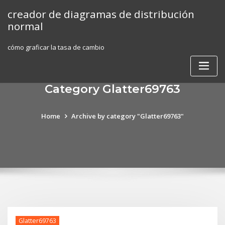
Skip
creador de diagramas de distribución
to
normal
content
cómo graficar la tasa de cambio
Category Glatter69763
Home
Archive by category "Glatter69763"
Glatter69763